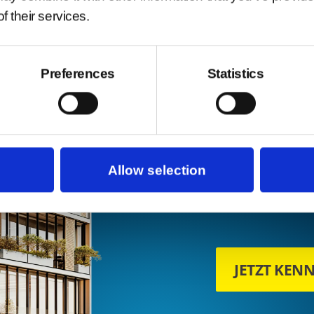
f their services.
Preferences
Statistics
KABELLOS M
REV
NEU
Allow selection
JETZT KEN