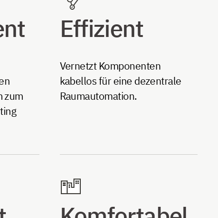
ent
Effizient
Vernetzt Komponenten
ren
kabellos für eine dezentrale
m zum
Raumautomation.
ting
t
Komfortabel