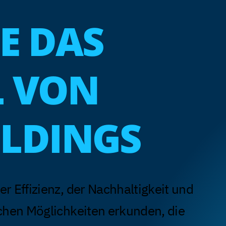
IE DAS
L VON
ILDINGS
 Effizienz, der Nachhaltigkeit und
chen Möglichkeiten erkunden, die