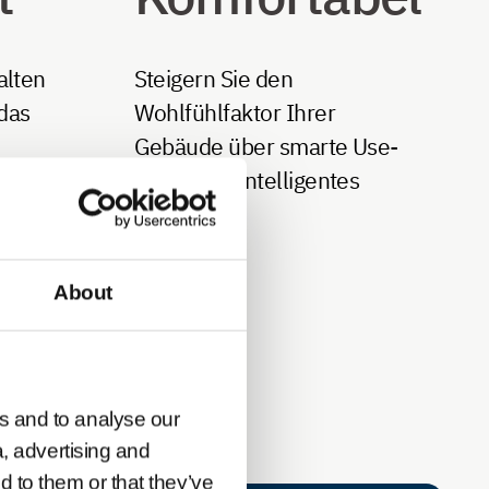
alten
Steigern Sie den
 das
Wohlfühlfaktor Ihrer
Gebäude über smarte Use-
 So
Cases und intelligentes
d
Monitoring.
About
s and to analyse our
a, advertising and
d to them or that they’ve