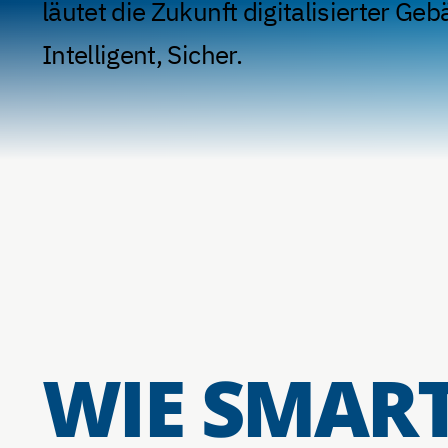
läutet die Zukunft digitalisierter Gebä
Intelligent, Sicher.
WIE SMAR