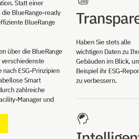
on. Statt einer
 die BlueRange-ready
Transpar
ffiziente BlueRange
Haben Sie stets alle
den über die BlueRange
wichtigen Daten zu Ih
n verschiedenste
Gebäuden im Blick, u
 nach ESG-Prinzipien
Beispiel ihr ESG-Repor
kabellose Smart
zu verbessern.
 durch zahlreiche
cility-Manager und
Intelligen