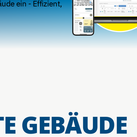
ude ein - Effizient,
TE GEBÄUDE