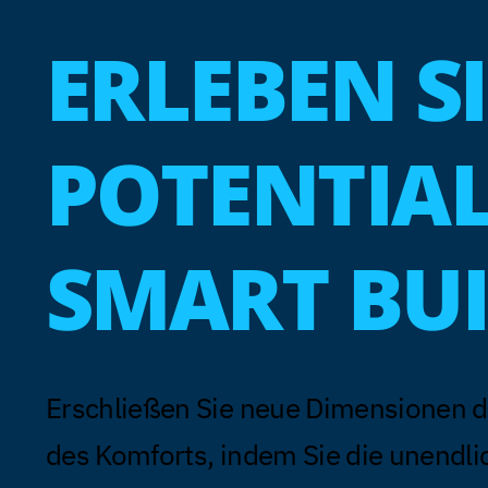
ERLEBEN S
POTENTIA
SMART BU
Erschließen Sie neue Dimensionen der
des Komforts, indem Sie die unendli