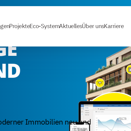
ngen
Projekte
Eco-System
Aktuelles
Über uns
Karriere
GE
ND
oderner Immobilien neu und