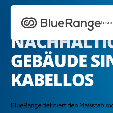
Lösu
NACHHALTI
Zur Startseite
GEBÄUDE SI
KABELLOS
BlueRange definiert den Maßstab m