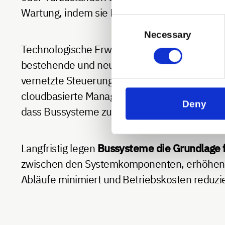
Wartung, indem sie Fehler frühzeitig erkenne
Consent
Selection
Necessary
Technologische Erweiterungen wie die Unter
bestehende und neue Gebäudeinfrastrukturen. 
vernetzte Steuerung zu gewährleisten. Gleich
cloudbasierte Managementlösungen ermögli
Deny
dass Bussysteme zuverlässig und sicher insta
Langfristig legen
Bussysteme die Grundlage fü
zwischen den Systemkomponenten, erhöhen di
Abläufe minimiert und Betriebskosten reduzi