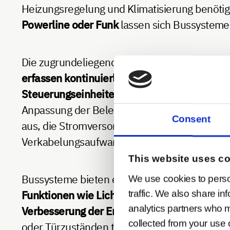
Heizungsregelung und Klimatisierung benötig
Powerline oder Funk
lassen sich Bussysteme
Die zugrundeliegende Technologie basiert a
erfassen kontinuierlich Umweltinformation
Steuerungseinheiten
.
Diese verarbeiten die
Anpassung der Beleuchtung oder das Schließ
Consent
aus, die Stromversorgung und Datentransfe
Verkabelungsaufwand zu minimieren.
This website uses c
Bussysteme bieten eine Vielzahl von Vorteil
We use cookies to perso
Funktionen wie Lichtsteuerung oder Klimati
traffic. We also share in
analytics partners who m
Verbesserung der Energieeffizienz und reduz
collected from your use o
oder Türzuständen tragen zusätzlich zur Geb