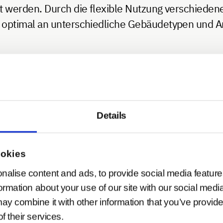
t werden. Durch die flexible Nutzung verschieden
 optimal an unterschiedliche Gebäudetypen und 
uf einem klar definierten Datenaustausch zwische
en
wie Raumtemperatur, Anwesenheit oder Luftfeu
 Daten und übertragen die Befehle an Aktoren
, di
en eines Fensters. Kabelgebundene Bussysteme z
Details
r trennen, während drahtlose Bussysteme über Fu
ookies
en für smarte Gebäude. Sie ermöglichen eine
präzi
nalise content and ads, to provide social media feature
sierung
an die tatsächliche Nutzung des Gebäudes. 
formation about your use of our site with our social medi
ay combine it with other information that you’ve provide
iert die Betriebskosten
. Sicherheitsfunktionen w
f their services.
äudesicherheit bei. Echtzeitanalysen und zentrali