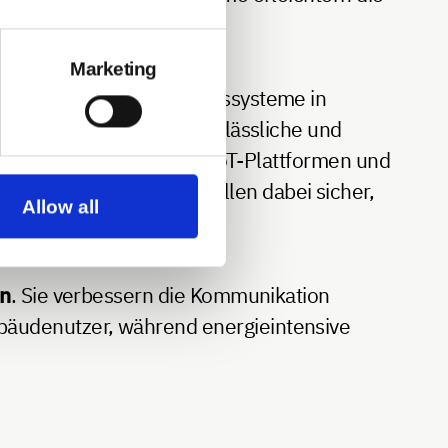
Marketing
rn die Integration der Bussysteme in
d Stabilität, um eine verlässliche und
, die eine Anbindung an IoT-Plattformen und
 16484 oder VDI 3813
stellen dabei sicher,
Allow all
en
. Sie verbessern die Kommunikation
bäudenutzer, während energieintensive