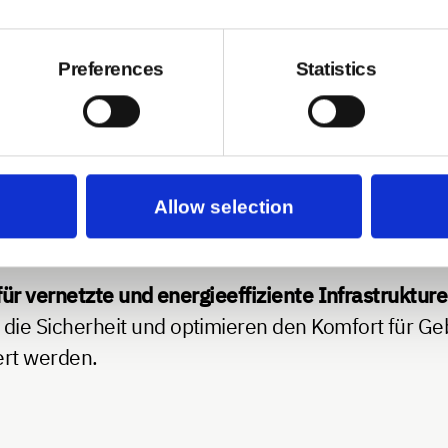
n und automatisierte Korrekturprozesse einleiten.
Preferences
Statistics
stützung durch
Standards wie KNX oder LCN
förde
Diese Systeme bieten eine hohe Kompatibilität un
zeitig unterstützen diese Standards Schnittstellen
chen.
Standardisierte Vorgaben wie DIN EN ISO
Allow selection
lliert werden können.
r vernetzte und energieeffiziente Infrastruktur
e Sicherheit und optimieren den Komfort für Ge
ert werden.