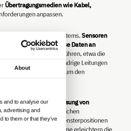
er
Übertragungsmedien wie Kabel,
Anforderungen anpassen.
n den Teilnehmern des Systems.
Sensoren
chtigkeit und
senden diese Daten an
e physische Aktionen ausführen, etwa die
eichnen sich durch zweiadrige Leitungen
About
nkwellen kommunizieren, um den
se und individuelle Anpassung von
s and to analyse our
Dies führt zu einer deutlichen
a, advertising and
d to them or that they’ve
ie die Überwachung von Fensterpositionen
sierte Überwachungssysteme erleichtern die