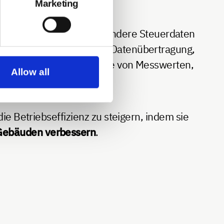
Marketing
ert werden
, um umfassendere Steuerdaten
isten eine zuverlässige Datenübertragung,
e Überwachung und Analyse von Messwerten,
Allow all
e Betriebseffizienz zu steigern, indem sie
 Gebäuden verbessern
.