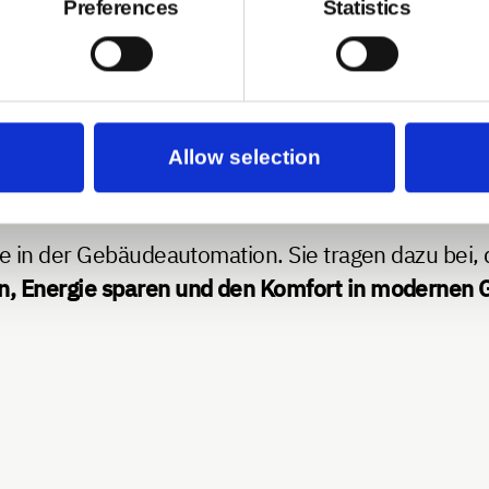
Preferences
Statistics
it anderen Umwelt- und Klimasensoren kombini
gien wie selbstheilende Mesh-Netzwerke gewährle
rmöglichen cloudbasierte Plattformen die zentral
Allow selection
 in der Gebäudeautomation. Sie tragen dazu bei, di
n, Energie sparen und den Komfort in modernen