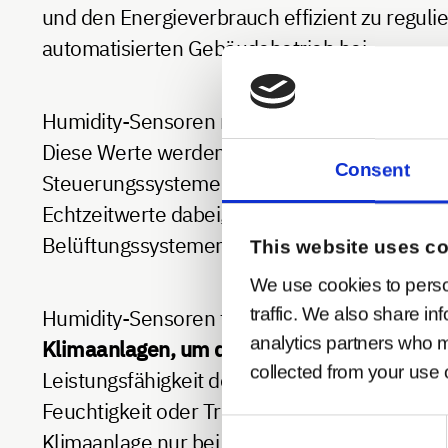
und den Energieverbrauch effizient zu reguli
automatisierten Gebäudebetrieb bei.
Humidity-Sensoren messen entweder die
rel
Diese Werte werden von drahtlosen Sensoren
Consent
Steuerungssysteme oder Cloud-Plattformen 
Echtzeitwerte dabei, Raumklimabedingungen 
Belüftungssystemen.
This website uses c
We use cookies to perso
traffic. We also share in
Humidity-Sensoren finden in verschiedene
analytics partners who m
Klimaanlagen, um die Luftfeuchtigkeit konti
collected from your use o
Leistungsfähigkeit der Nutzer verbessert. I
Feuchtigkeit oder Trockenheit entstehen kön
Consent
Klimaanlage nur bei Bedarf aktivieren und s