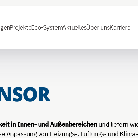
ngen
Projekte
Eco-System
Aktuelles
Über uns
Karriere
ENSOR
keit in Innen- und Außenbereichen
und liefern w
ise Anpassung von Heizungs-, Lüftungs- und Klimaa