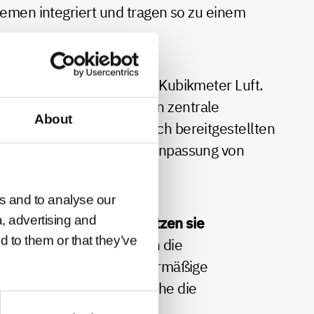
temen integriert und tragen so zu einem
 Feuchtigkeitsmenge pro Kubikmeter Luft.
) oder Mesh-Netzwerke an zentrale
About
men
helfen die kontinuierlich bereitgestellten
 durch die automatische Anpassung von
s and to analyse our
a, advertising and
In Bürogebäuden
unterstützen sie
d to them or that they’ve
wohl den Komfort als auch die
or Schäden, die durch übermäßige
tierte Steuerungen, welche die