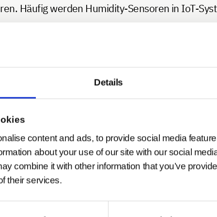
eren. Häufig werden Humidity-Sensoren in IoT-Sys
ative Luftfeuchtigkeit in Prozent
oder die absolute
 über Protokolle wie Bluetooth® Low Energy (BLE
Details
übertragen. In
vernetzten Smart-Building-Syste
bedarfsgerecht zu regulieren, wie beispielsweise
ookies
nalise content and ads, to provide social media feature
formation about your use of our site with our social medi
n Bereichen der Gebäudeautomation Anwendung: 
ay combine it with other information that you’ve provide
nuierlich im optimalen Bereich zu halten
, was so
f their services.
n IT-Räumen schützen sie empfindliche Hardware v
nten. Wohngebäude profitieren durch bedarfsorien
o den Energieverbrauch senken.