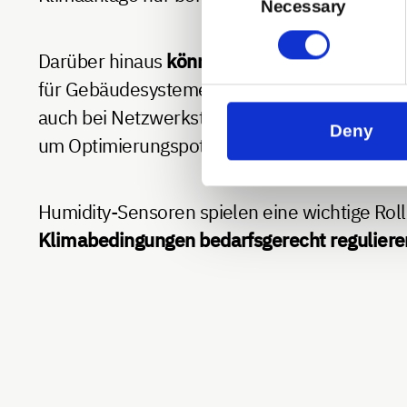
Selection
Necessary
Darüber hinaus
können Humidity-Sensoren m
für Gebäudesysteme zu generieren. Technolo
auch bei Netzwerkstörungen. Gleichzeitig e
Deny
um Optimierungspotenziale zu identifizieren.
Humidity-Sensoren spielen eine wichtige Rolle
Klimabedingungen bedarfsgerecht reguliere