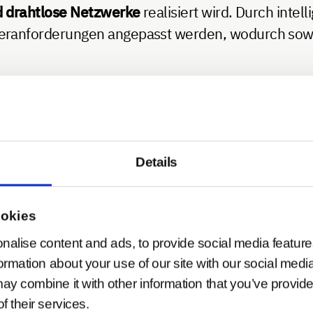
d drahtlose Netzwerke
realisiert wird. Durch inte
anforderungen angepasst werden, wodurch sowohl
ie Bluetooth® Low Energy (BLE) oder Zigbee
, die
en kontinuierlich Umgebungsdaten, darunter Hell
en, und übertragen diese an Steuergeräte oder cl
Details
euchtungsintensität oder den Leuchtbereich autom
nikation zwischen den Geräten, auch bei Ausfäll
me über mobile Apps oder Gebäudemanagementsyst
ookies
nalise content and ads, to provide social media feature
zmöglichkeiten in verschiedenen Gebäuden.
In Büro
formation about your use of our site with our social medi
ay combine it with other information that you’ve provide
indem sie das Licht nur dann aktivieren, wenn es b
f their services.
r Beleuchtung gezielt an Arbeitszeiten und spezif