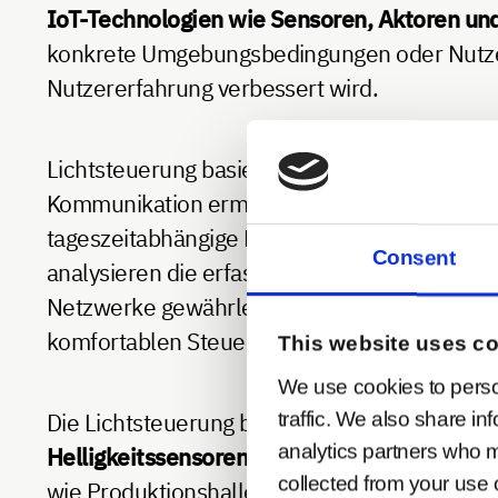
IoT-Technologien wie Sensoren, Aktoren un
konkrete Umgebungsbedingungen oder Nutzer
Nutzererfahrung verbessert wird.
Lichtsteuerung basiert auf
Funkprotokollen w
Kommunikation ermöglichen. Sensoren erfass
tageszeitabhängige Beleuchtungsanforderung
Consent
analysieren die erfassten Daten, um die Bel
Netzwerke gewährleisten eine stabile Kommu
komfortablen Steuerung können Lichtsyste
This website uses c
We use cookies to perso
Die Lichtsteuerung bietet vielseitige Einsat
traffic. We also share in
analytics partners who m
Helligkeitssensoren den Energieverbrauch
, 
collected from your use o
wie Produktionshallen kann die Intensität de