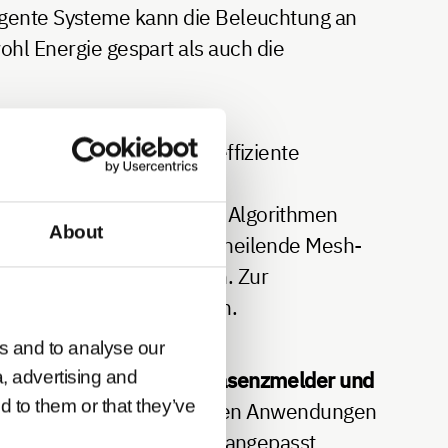
lligente Systeme kann die Beleuchtung an
 Energie gespart als auch die
 eine flexible und energieeffiziente
igkeit, Anwesenheit oder
oudbasierte Plattformen. Algorithmen
About
atisch anzupassen. Selbstheilende Mesh-
en einzelner Komponenten. Zur
eme konfiguriert werden.
s and to analyse our
gebäuden optimieren Präsenzmelder und
a, advertising and
d to them or that they’ve
enötigt wird. In industriellen Anwendungen
ische Produktionsbereiche angepasst