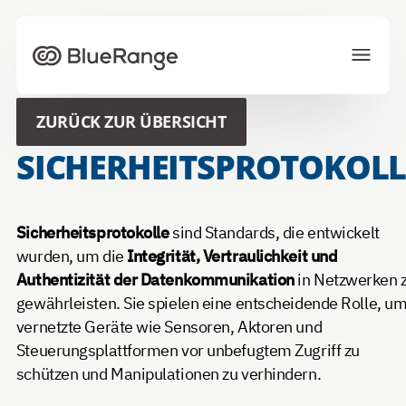
Zur Startseite
ZURÜCK ZUR ÜBERSICHT
Lösungen
Projekte
SICHERHEITSPROTOKOLL
Eco-System
Aktuelles
Über uns
Karriere
Sicherheitsprotokolle
sind Standards, die entwickelt
wurden, um die
Integrität, Vertraulichkeit und
Authentizität der Datenkommunikation
in Netzwerken 
JETZT ANFRAGEN
gewährleisten. Sie spielen eine entscheidende Rolle, u
vernetzte Geräte wie Sensoren, Aktoren und
Wählen Sie Ihre bevorzugte Sprache
Steuerungsplattformen vor unbefugtem Zugriff zu
schützen und Manipulationen zu verhindern.