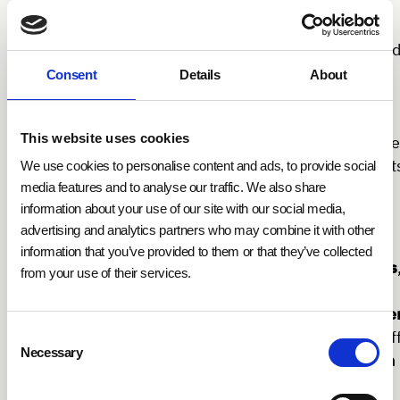
Übertragung von Sensordaten bis hin zur umfassenden
Netzwerksicherheit. So stellen Sicherheitsprotokolle
beispielsweise sicher, dass
personenbezogene Daten
, 
durch Präsenzsensoren oder Zugangskontrollsysteme
Consent
Details
About
erhoben werden, vor
Manipulation und Ausspähung
geschützt sind
. Sie gewährleisten auch die
sichere
This website uses cookies
Ausführung automatisierter Gebäudefunktionen
wie de
Beleuchtungssteuerung oder des Energie-Management
We use cookies to personalise content and ads, to provide social
indem sie Unbefugten den Zugriff verwehren.
media features and to analyse our traffic. We also share
information about your use of our site with our social media,
advertising and analytics partners who may combine it with other
Ergänzend werden Sicherheitsprotokolle durch
information that you’ve provided to them or that they’ve collected
Maßnahmen wie die
Einschränkung des Datenverkehrs
from your use of their services.
die kontinuierliche
Überwachung auf potenzielle
Bedrohungen und regelmäßige Systemaktualisierunge
Consent
(OTA-Updates)
unterstützt, um Netzwerke gegen Angrif
Necessary
Selection
abzusichern. Technologien wie
Firewalls oder Intrusion
Detection Systeme (IDS)
spielen dabei eine