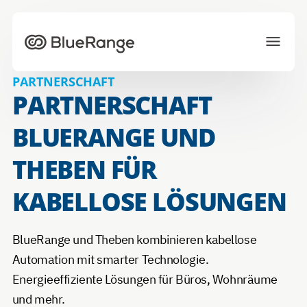
Zur Startseite
PARTNERSCHAFT
PARTNERSCHAFT
Lösungen
Projekte
Eco-System
BLUERANGE UND
Aktuelles
Über uns
Karriere
THEBEN FÜR
KABELLOSE LÖSUNGEN
JETZT ANFRAGEN
BlueRange und Theben kombinieren kabellose
Wählen Sie Ihre bevorzugte Sprache
Automation mit smarter Technologie.
Energieeffiziente Lösungen für Büros, Wohnräume
und mehr.