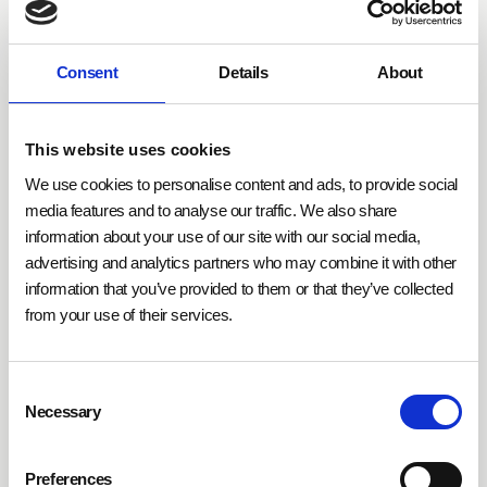
zentrale Steuerung von Jalousien oder Heizung –
diese Technologien bieten nicht nur Komfort, sondern
Consent
Details
About
auch Sicherheit. Die Möglichkeiten, durch
Präsenzmelder und Funkaktorik wohnbegleitende
Systeme zu entwickeln, sind vielfältig – insbesondere
This website uses cookies
dann, wenn die kabellose Nachrüstung ohne bauliche
We use cookies to personalise content and ads, to provide social
Eingriffe erfolgen kann.
media features and to analyse our traffic. We also share
information about your use of our site with our social media,
advertising and analytics partners who may combine it with other
information that you’ve provided to them or that they’ve collected
from your use of their services.
Consent
Necessary
Selection
Preferences