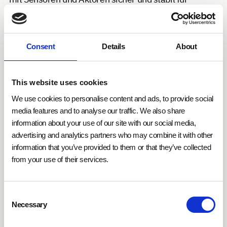
mehrere hundert oder tausende Teilnehmer
bereitzustellen.
Consent
Details
About
Die bisherige Ansteuerung von „intelligenten“ HLK-
Komponenten verläuft zum großen Teil immer noch
über kabelgebundene Protokolle. BlueRange nutzt die
This website uses cookies
Bluetooth® Low Energy Technologie für den Aufbau
We use cookies to personalise content and ads, to provide social
seines Gebäude-Meshs, welches für den
media features and to analyse our traffic. We also share
Datendurchsatz und die Verknüpfung von Aktoren und
information about your use of our site with our social media,
Sensoren sowie für die kabellose
advertising and analytics partners who may combine it with other
Informationsübertragung in Gebäuden optimiert ist.
information that you’ve provided to them or that they’ve collected
Das Bluetooth®-Mesh wurde als Open Source
from your use of their services.
Software (OSS) veröffentlicht und ermöglicht
Herstellern aus unterschiedlichen Bereichen die
Entwicklung intelligent vernetzter Komponenten.
Consent
Necessary
Selection
Um die NovoCon®-S-Ventile anzusteuern, wurde eine