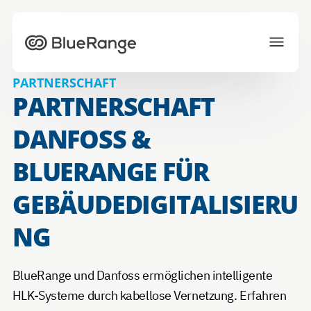
Zur Startseite
PARTNERSCHAFT
PARTNERSCHAFT
Lösungen
Projekte
Eco-System
DANFOSS &
Aktuelles
Über uns
Karriere
BLUERANGE FÜR
GEBÄUDEDIGITALISIERU
JETZT ANFRAGEN
NG
Wählen Sie Ihre bevorzugte Sprache
BlueRange und Danfoss ermöglichen intelligente
HLK-Systeme durch kabellose Vernetzung. Erfahren